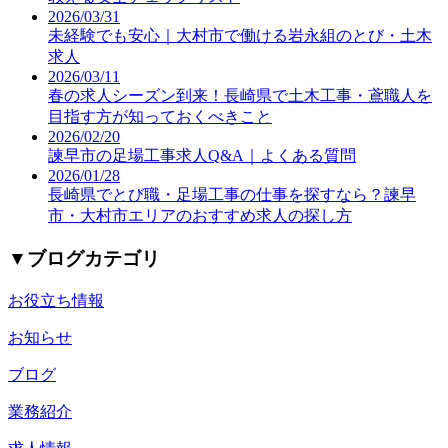
2026/03/31
未経験でも安心｜大村市で働ける岩永組のとび・土木
求人
2026/03/11
春の求人シーズン到来！長崎県で土木工事・鳶職人を
目指す方が知っておくべきこと
2026/02/20
諫早市の足場工事求人Q&A｜よくある質問
2026/01/28
長崎県でとび職・足場工事の仕事を探すなら？諫早
市・大村市エリアのおすすめ求人の探し方
▼
ブログカテゴリ
お役立ち情報
お知らせ
ブログ
業務紹介