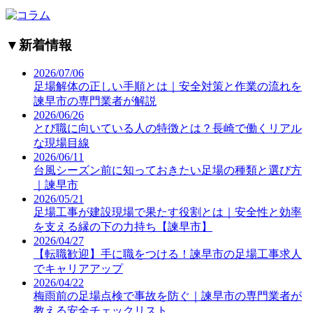
▼
新着情報
2026/07/06
足場解体の正しい手順とは｜安全対策と作業の流れを
諫早市の専門業者が解説
2026/06/26
とび職に向いている人の特徴とは？長崎で働くリアル
な現場目線
2026/06/11
台風シーズン前に知っておきたい足場の種類と選び方
｜諫早市
2026/05/21
足場工事が建設現場で果たす役割とは｜安全性と効率
を支える縁の下の力持ち【諫早市】
2026/04/27
【転職歓迎】手に職をつける！諫早市の足場工事求人
でキャリアアップ
2026/04/22
梅雨前の足場点検で事故を防ぐ｜諫早市の専門業者が
教える安全チェックリスト