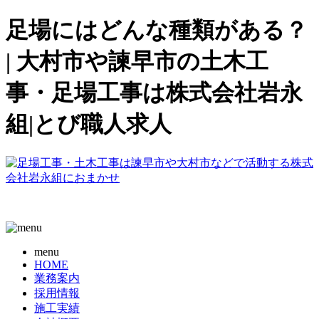
足場にはどんな種類がある？
| 大村市や諫早市の土木工
事・足場工事は株式会社岩永
組|とび職人求人
menu
HOME
業務案内
採用情報
施工実績