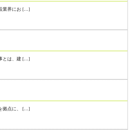
界にお […]
は、建 […]
点に、 […]