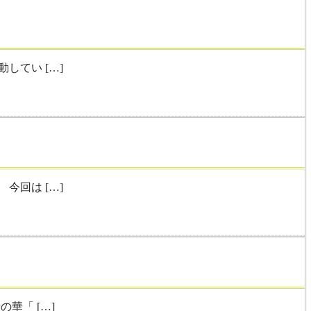
てい […]
回は […]
華「 […]