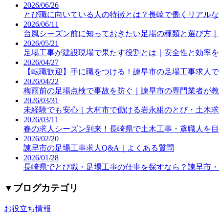
2026/06/26
とび職に向いている人の特徴とは？長崎で働くリアルな
2026/06/11
台風シーズン前に知っておきたい足場の種類と選び方｜
2026/05/21
足場工事が建設現場で果たす役割とは｜安全性と効率を
2026/04/27
【転職歓迎】手に職をつける！諫早市の足場工事求人で
2026/04/22
梅雨前の足場点検で事故を防ぐ｜諫早市の専門業者が教
2026/03/31
未経験でも安心｜大村市で働ける岩永組のとび・土木求
2026/03/11
春の求人シーズン到来！長崎県で土木工事・鳶職人を目
2026/02/20
諫早市の足場工事求人Q&A｜よくある質問
2026/01/28
長崎県でとび職・足場工事の仕事を探すなら？諫早市・
▼
ブログカテゴリ
お役立ち情報