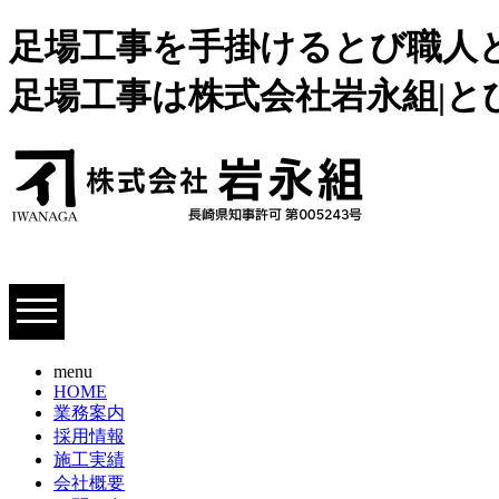
足場工事を手掛けるとび職人と
足場工事は株式会社岩永組|と
menu
HOME
業務案内
採用情報
施工実績
会社概要