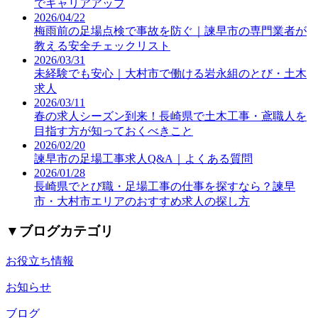
でキャリアアップ
2026/04/22
梅雨前の足場点検で事故を防ぐ｜諫早市の専門業者が
教える安全チェックリスト
2026/03/31
未経験でも安心｜大村市で働ける岩永組のとび・土木
求人
2026/03/11
春の求人シーズン到来！長崎県で土木工事・鳶職人を
目指す方が知っておくべきこと
2026/02/20
諫早市の足場工事求人Q&A｜よくある質問
2026/01/28
長崎県でとび職・足場工事の仕事を探すなら？諫早
市・大村市エリアのおすすめ求人の探し方
▼
ブログカテゴリ
お役立ち情報
お知らせ
ブログ