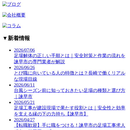
▼
新着情報
2026/07/06
足場解体の正しい手順とは｜安全対策と作業の流れを
諫早市の専門業者が解説
2026/06/26
とび職に向いている人の特徴とは？長崎で働くリアル
な現場目線
2026/06/11
台風シーズン前に知っておきたい足場の種類と選び方
｜諫早市
2026/05/21
足場工事が建設現場で果たす役割とは｜安全性と効率
を支える縁の下の力持ち【諫早市】
2026/04/27
【転職歓迎】手に職をつける！諫早市の足場工事求人