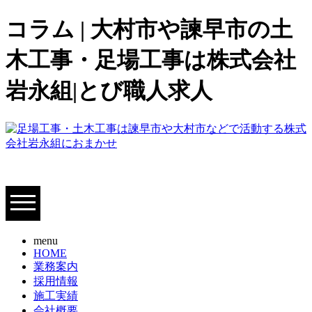
コラム | 大村市や諫早市の土
木工事・足場工事は株式会社
岩永組|とび職人求人
menu
HOME
業務案内
採用情報
施工実績
会社概要