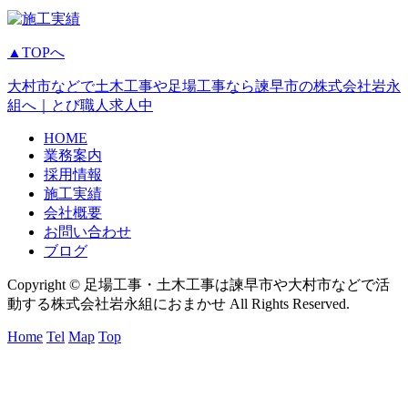
▲TOPへ
大村市などで土木工事や足場工事なら諫早市の株式会社岩永
組へ｜とび職人求人中
HOME
業務案内
採用情報
施工実績
会社概要
お問い合わせ
ブログ
Copyright © 足場工事・土木工事は諫早市や大村市などで活
動する株式会社岩永組におまかせ All Rights Reserved.
Home
Tel
Map
Top